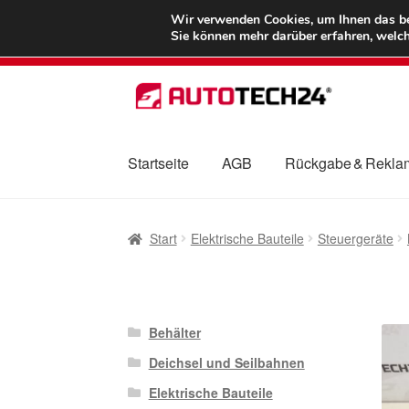
LIEFERUNG ab 
Wir verwenden Cookies, um Ihnen das bes
Sie können mehr darüber erfahren, welch
Zur
Zum
Navigation
Inhalt
springen
springen
Startseite
AGB
Rückgabe & Rekla
Start
AGB
Beschwerden
Beschwerdeordnu
Start
Elektrische Bauteile
Steuergeräte
Mein Konto
Über uns
Warenkorb
Weltweite
Behälter
Deichsel und Seilbahnen
Elektrische Bauteile