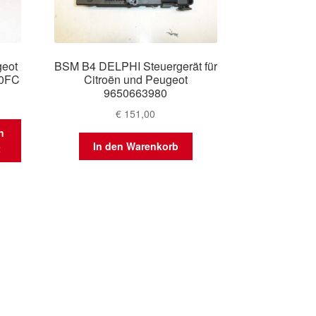
geot
BSM B4 DELPHI Steuergerät für
00FC
Citroën und Peugeot
9650663980
€
151,00
n
In den Warenkorb
t