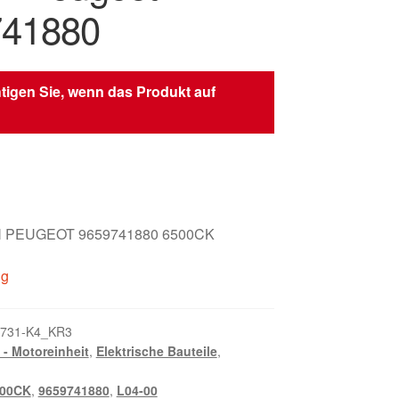
741880
tigen Sie, wenn das Produkt auf
 PEUGEOT 9659741880 6500CK
ig
731-K4_KR3
- Motoreinheit
,
Elektrische Bauteile
,
00CK
,
9659741880
,
L04-00