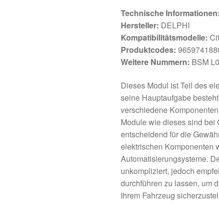
Technische Informationen
Hersteller:
DELPHI
Kompatibilitätsmodelle:
Ci
Produktcodes:
965974188
Weitere Nummern:
BSM L0
Dieses Modul ist Teil des e
seine Hauptaufgabe besteht d
verschiedene Komponenten d
Module wie dieses sind bei 
entscheidend für die Gewähr
elektrischen Komponenten w
Automatisierungsysteme. Der
unkompliziert, jedoch empfeh
durchführen zu lassen, um di
Ihrem Fahrzeug sicherzustel