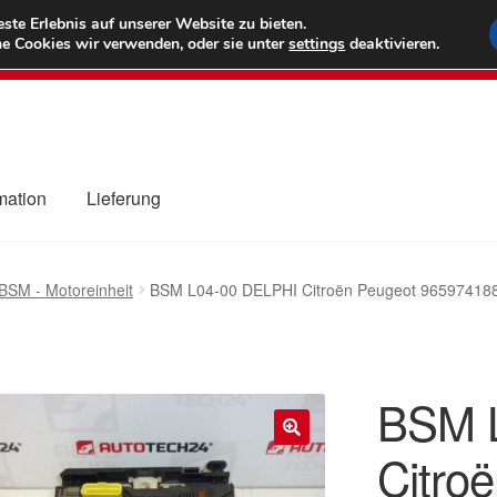
6 EUR
Wel
te Erlebnis auf unserer Website zu bieten.
e Cookies wir verwenden, oder sie unter
settings
deaktivieren.
(800) 500
mation
Lieferung
ng
Datenschutz-Bestimmungen
Impressum
Kasse
Kontakt
Liefe
BSM - Motoreinheit
BSM L04-00 DELPHI Citroën Peugeot 96597418
r Versand
Zahlungen
BSM 
Citro
🔍