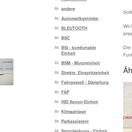
andere
Sofe
Automatikgetriebe
Wir 
BLEUTOOTH
erse
BSC
Die 
BSI - komfortable
Einheit
Funk
BSM - Motoreinheit
Äh
Direkte. Einspritzeinheit
Fahrgestell - Dämpfung
FAP
HID Xenon-Einheit
Klimaanlage
Parkassistent
Servolenkung - Einheit