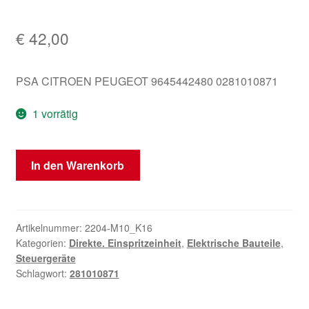
€
42,00
PSA CITROEN PEUGEOT 9645442480 0281010871
1 vorrätig
ECU
In den Warenkorb
Bosch
EDC15C2
Citroën
Peugeot
Artikelnummer:
2204-M10_K16
Kategorien:
Direkte. Einspritzeinheit
,
Elektrische Bauteile
,
0281010871
Steuergeräte
Menge
Schlagwort:
281010871