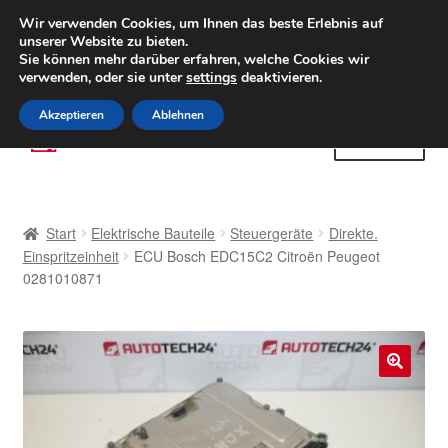
LIEFERUNG ab 6 EUR
Wir verwenden Cookies, um Ihnen das beste Erlebnis auf
unserer Website zu bieten.
Weltweiter Versand
Sie können mehr darüber erfahren, welche Cookies wir
verwenden, oder sie unter
settings
deaktivieren.
(800) 500 564
Mo-Fr 9-16 Uhr
Akzeptieren
Ablehnen
Zur
Zum
Menü
Navigation
Inhalt
springen
springen
Start
Start
Elektrische Bauteile
Steuergeräte
Direkte.
AGB
Einspritzeinheit
ECU Bosch EDC15C2 Citroën Peugeot
0281010871
Beschwerden
Beschwerdeordnung
🔍
Datenschutz-Bestimmungen