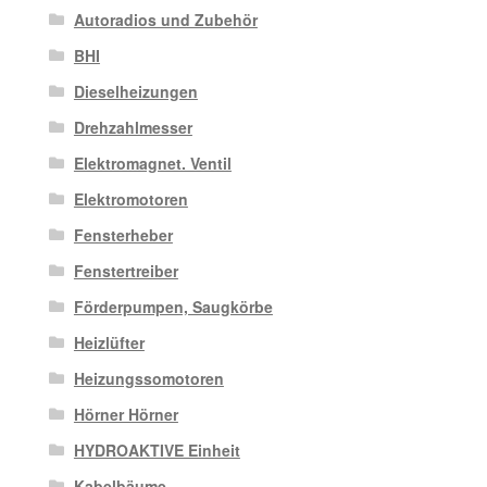
Autoradios und Zubehör
BHI
Dieselheizungen
Drehzahlmesser
Elektromagnet. Ventil
Elektromotoren
Fensterheber
Fenstertreiber
Förderpumpen, Saugkörbe
Heizlüfter
Heizungssomotoren
Hörner Hörner
HYDROAKTIVE Einheit
Kabelbäume