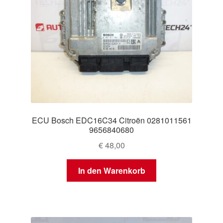
ECU Bosch EDC16C34 Citroën 0281011561
9656840680
€
48,00
In den Warenkorb