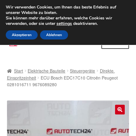
LIEFERUNG ab 6 EUR
Wir verwenden Cookies, um Ihnen das beste Erlebnis auf
unserer Website zu bieten.
Weltweiter Versand
Sie können mehr darüber erfahren, welche Cookies wir
verwenden, oder sie unter
settings
deaktivieren.
(800) 500 564
Mo-Fr 9-16 Uhr
Akzeptieren
Ablehnen
Zur
Zum
Menü
Navigation
Inhalt
springen
springen
Start
Start
Elektrische Bauteile
Steuergeräte
Direkte.
AGB
Einspritzeinheit
ECU Bosch EDC17C10 Citroën Peugeot
0281016711 9676089280
Beschwerden
Beschwerdeordnung
🔍
Datenschutz-Bestimmungen