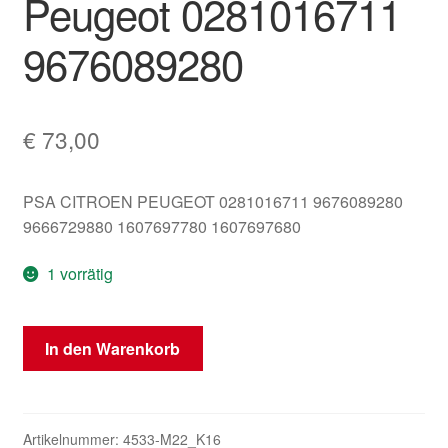
Peugeot 0281016711
9676089280
€
73,00
PSA CITROEN PEUGEOT 0281016711 9676089280
9666729880 1607697780 1607697680
1 vorrätig
ECU
In den Warenkorb
Bosch
EDC17C10
Citroën
Peugeot
Artikelnummer:
4533-M22_K16