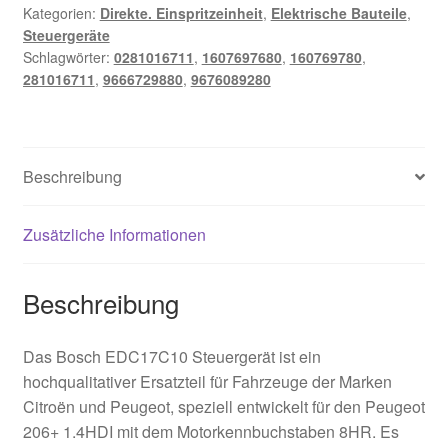
Kategorien:
Direkte. Einspritzeinheit
,
Elektrische Bauteile
,
0281016711
Steuergeräte
9676089280
Schlagwörter:
0281016711
,
1607697680
,
160769780
,
Menge
281016711
,
9666729880
,
9676089280
Beschreibung
Zusätzliche Informationen
Beschreibung
Das Bosch EDC17C10 Steuergerät ist ein
hochqualitativer Ersatzteil für Fahrzeuge der Marken
Citroën und Peugeot, speziell entwickelt für den Peugeot
206+ 1.4HDI mit dem Motorkennbuchstaben 8HR. Es