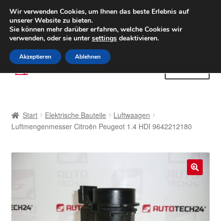
LIEFERUNG ab 6 EUR
Wir verwenden Cookies, um Ihnen das beste Erlebnis auf
unserer Website zu bieten.
Weltweiter Versand
Sie können mehr darüber erfahren, welche Cookies wir
verwenden, oder sie unter
settings
deaktivieren.
(800) 500 564
Mo-Fr 9-16 Uhr
Akzeptieren
Ablehnen
Zur
Zum
Menü
Navigation
Inhalt
springen
springen
Start
Start
Elektrische Bauteile
Luftwaagen
AGB
Luftmengenmesser Citroën Peugeot 1.4 HDI 9642212180
Beschwerden
Beschwerdeordnung
🔍
Datenschutz-Bestimmungen