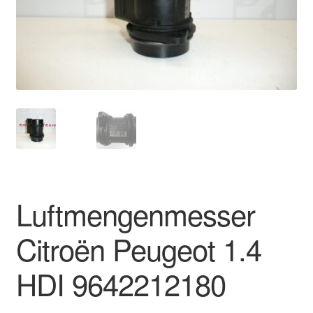
Impressum
Kasse
Kontakt
Lieferung
Mein Konto
Über uns
Luftmengenmesser
Warenkorb
Citroën Peugeot 1.4
Weltweiter Versand
HDI 9642212180
Zahlungen