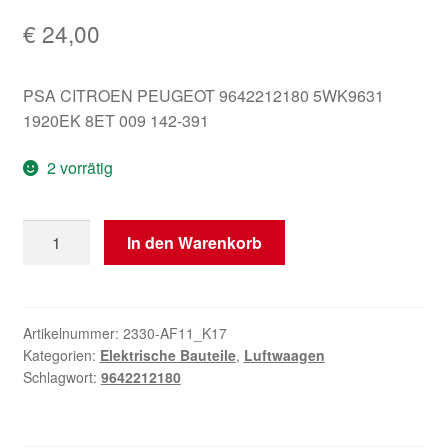
€
24,00
PSA CITROEN PEUGEOT 9642212180 5WK9631
1920EK 8ET 009 142-391
2 vorrätig
Luftmengenmesser
In den Warenkorb
Citroën
Peugeot
1.4
HDI
Artikelnummer:
2330-AF11_K17
Kategorien:
Elektrische Bauteile
,
Luftwaagen
9642212180
Schlagwort:
9642212180
Menge