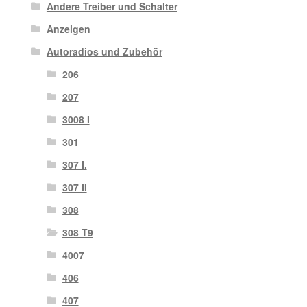
Andere Treiber und Schalter
Anzeigen
Autoradios und Zubehör
206
207
3008 I
301
307 I.
307 II
308
308 T9
4007
406
407