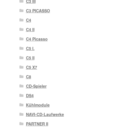
C3 III
C3 PICASSO
C4
C4 II
C4 Picasso
C5 I.
C5 II
C5 X7
C8
CD-Spieler
DS4
Kühlmodule
NAVI-CD-Laufwerke
PARTNER II