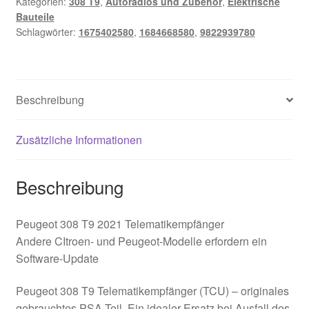
Kategorien:
308 T9
,
Autoradios und Zubehör
,
Elektrische
Bauteile
Schlagwörter:
1675402580
,
1684668580
,
9822939780
Beschreibung
Zusätzliche Informationen
Beschreibung
Peugeot 308 T9 2021 Telematikempfänger
Andere CItroen- und Peugeot-Modelle erfordern ein
Software-Update
Peugeot 308 T9 Telematikempfänger (TCU) – originales
gebrauchtes PSA-Teil. Ein idealer Ersatz bei Ausfall des