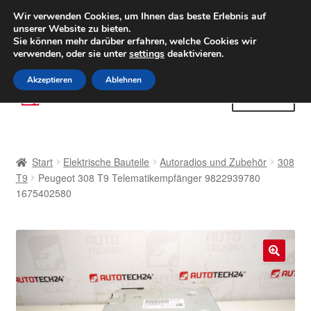
LIEFERUNG ab 6 EUR
Wir verwenden Cookies, um Ihnen das beste Erlebnis auf
unserer Website zu bieten.
Weltweiter Versand
Sie können mehr darüber erfahren, welche Cookies wir
verwenden, oder sie unter
settings
deaktivieren.
(800) 500 564
Mo-Fr 9-16 Uhr
Akzeptieren
Ablehnen
Zur
Zum
Menü
Navigation
Inhalt
springen
springen
Start
Start
Elektrische Bauteile
Autoradios und Zubehör
308
AGB
T9
Peugeot 308 T9 Telematikempfänger 9822939780
1675402580
Beschwerden
Beschwerdeordnung
🔍
Datenschutz-Bestimmungen