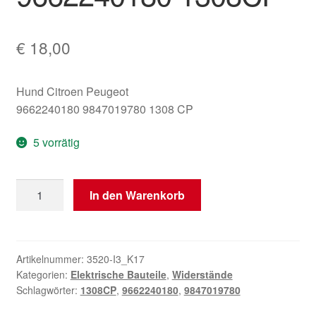
€
18,00
Hund Citroen Peugeot
9662240180 9847019780 1308 CP
5 vorrätig
Sahara
In den Warenkorb
Widerstand
Citroën
Peugeot
9662240180
Artikelnummer:
3520-I3_K17
Kategorien:
Elektrische Bauteile
,
Widerstände
1308CP
Schlagwörter:
1308CP
,
9662240180
,
9847019780
Menge