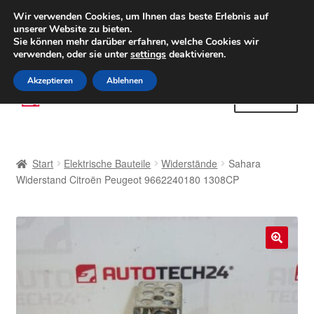
LIEFERUNG ab 6 EUR
Wir verwenden Cookies, um Ihnen das beste Erlebnis auf
unserer Website zu bieten.
Weltweiter Versand
Sie können mehr darüber erfahren, welche Cookies wir
verwenden, oder sie unter
settings
deaktivieren.
(800) 500 564
Mo-Fr 9-16 Uhr
Akzeptieren
Ablehnen
Zur
Zum
Menü
Navigation
Inhalt
springen
springen
Start
Start
Elektrische Bauteile
Widerstände
Sahara
AGB
Widerstand Citroën Peugeot 9662240180 1308CP
Beschwerden
Beschwerdeordnung
🔍
Datenschutz-Bestimmungen