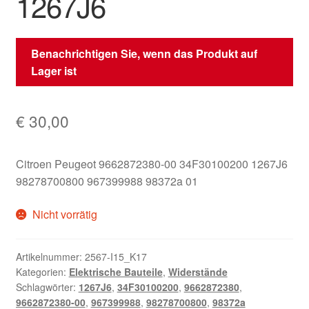
1267J6
Benachrichtigen Sie, wenn das Produkt auf
Lager ist
€
30,00
Citroen Peugeot 9662872380-00 34F30100200 1267J6
98278700800 967399988 98372a 01
Nicht vorrätig
Artikelnummer:
2567-I15_K17
Kategorien:
Elektrische Bauteile
,
Widerstände
Schlagwörter:
1267J6
,
34F30100200
,
9662872380
,
9662872380-00
,
967399988
,
98278700800
,
98372a