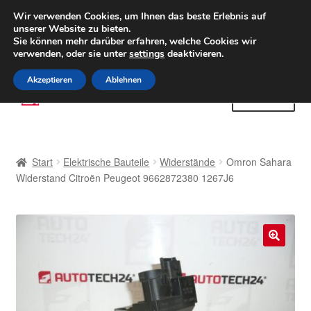
LIEFERUNG ab 6 EUR
Wir verwenden Cookies, um Ihnen das beste Erlebnis auf
unserer Website zu bieten.
Weltweiter Versand
Sie können mehr darüber erfahren, welche Cookies wir
verwenden, oder sie unter
settings
deaktivieren.
(800) 500 564
Mo-Fr 9-16 Uhr
Akzeptieren
Ablehnen
Zur
Zum
Menü
Navigation
Inhalt
springen
springen
Start
Start
Elektrische Bauteile
Widerstände
Omron Sahara
AGB
Widerstand Citroën Peugeot 9662872380 1267J6
Beschwerden
Beschwerdeordnung
🔍
Datenschutz-Bestimmungen