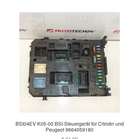
BSI04EV K05-00 BSI-Steuergerät für Citroën und
Peugeot 9664059180
€
61,00