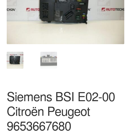
Impressum
Kasse
Kontakt
Lieferung
Mein Konto
Über uns
Siemens BSI E02-00
Warenkorb
Citroën Peugeot
Weltweiter Versand
9653667680
Zahlungen