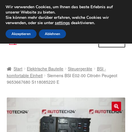
LIEFERUNG ab 6 EUR
Wir verwenden Cookies, um Ihnen das beste Erlebnis auf
unserer Website zu bieten.
Weltweiter Versand
Sie können mehr darüber erfahren, welche Cookies wir
verwenden, oder sie unter
settings
deaktivieren.
(800) 500 564
Mo-Fr 9-16 Uhr
Akzeptieren
Ablehnen
Zur
Zum
Menü
Navigation
Inhalt
springen
springen
Start
Start
Elektrische Bauteile
Steuergeräte
BSI -
AGB
komfortable Einheit
Siemens BSI E02-00 Citroën Peugeot
9653667680 S118085220 E
Beschwerden
Beschwerdeordnung
🔍
Datenschutz-Bestimmungen