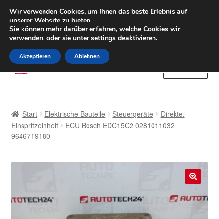
LIEFERUNG ab 6 EUR
Wir verwenden Cookies, um Ihnen das beste Erlebnis auf
unserer Website zu bieten.
Weltweiter Versand
Sie können mehr darüber erfahren, welche Cookies wir
verwenden, oder sie unter
settings
deaktivieren.
(800) 500 564
Mo-Fr 9-16 Uhr
Akzeptieren
Ablehnen
Zur
Zum
Menü
Navigation
Inhalt
springen
springen
Start
Start
Elektrische Bauteile
Steuergeräte
Direkte.
AGB
Einspritzeinheit
ECU Bosch EDC15C2 0281011032
9646719180
Beschwerden
Beschwerdeordnung
🔍
Datenschutz-Bestimmungen