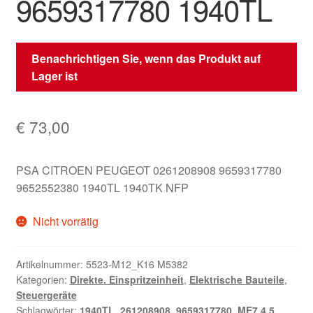
9659317780 1940TL
Benachrichtigen Sie, wenn das Produkt auf
Lager ist
€
73,00
PSA CITROEN PEUGEOT 0261208908 9659317780
9652552380 1940TL 1940TK NFP
Nicht vorrätig
Artikelnummer:
5523-M12_K16 M5382
Kategorien:
Direkte. Einspritzeinheit
,
Elektrische Bauteile
,
Steuergeräte
Schlagwörter:
1940TL
,
261208908
,
9659317780
,
ME7.4.5