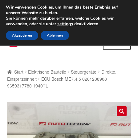
LIEFERUNG ab 6 EUR
Wir verwenden Cookies, um Ihnen das beste Erlebnis auf
unserer Website zu bieten.
Weltweiter Versand
Sie können mehr darüber erfahren, welche Cookies wir
verwenden, oder sie unter
settings
deaktivieren.
(800) 500 564
Mo-Fr 9-16 Uhr
Akzeptieren
Ablehnen
Zur
Zum
Menü
Navigation
Inhalt
springen
springen
Start
Start
Elektrische Bauteile
Steuergeräte
Direkte.
AGB
Einspritzeinheit
ECU Bosch ME7.4.5 0261208908
9659317780 1940TL
Beschwerden
Beschwerdeordnung
🔍
Datenschutz-Bestimmungen