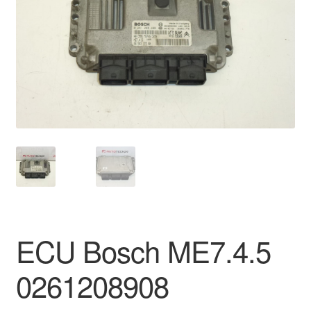
Impressum
Kasse
Kontakt
Lieferung
Mein Konto
Über uns
Warenkorb
ECU Bosch ME7.4.5
Weltweiter Versand
0261208908
Zahlungen