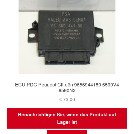
ECU PDC Peugeot Citroën 9656944180 6590V4
6590N2
€
73,00
Benachrichtigen Sie, wenn das Produkt auf
Lager ist