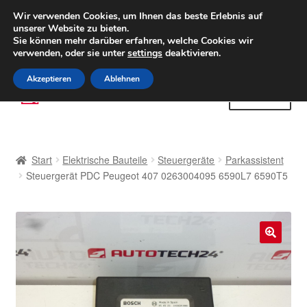
LIEFERUNG ab 6 EUR
Wir verwenden Cookies, um Ihnen das beste Erlebnis auf
unserer Website zu bieten.
Weltweiter Versand
Sie können mehr darüber erfahren, welche Cookies wir
verwenden, oder sie unter
settings
deaktivieren.
(800) 500 564
Mo-Fr 9-16 Uhr
Akzeptieren
Ablehnen
Zur
Zum
Menü
Navigation
Inhalt
springen
springen
Start
Start
Elektrische Bauteile
Steuergeräte
Parkassistent
AGB
Steuergerät PDC Peugeot 407 0263004095 6590L7 6590T5
Beschwerden
Beschwerdeordnung
🔍
Datenschutz-Bestimmungen