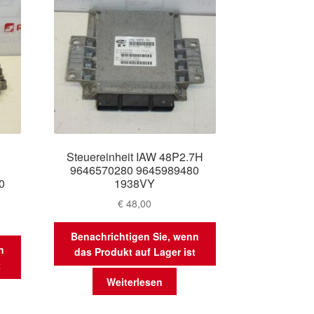
Steuereinheit IAW 48P2.7H
9646570280 9645989480
0
1938VY
€
48,00
Benachrichtigen Sie, wenn
n
das Produkt auf Lager ist
t
Weiterlesen