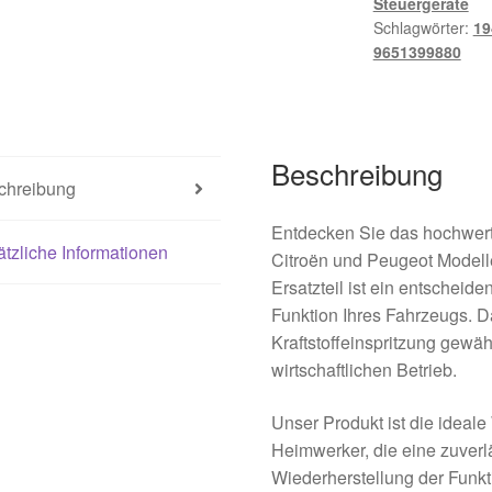
Steuergeräte
9647568180
Schlagwörter:
19
1942F9
9651399880
Menge
Beschreibung
chreibung
Entdecken Sie das hochwerti
tzliche Informationen
Citroën und Peugeot Modell
Ersatzteil ist ein entschei
Funktion Ihres Fahrzeugs. D
Kraftstoffeinspritzung gewäh
wirtschaftlichen Betrieb.
Unser Produkt ist die ideale
Heimwerker, die eine zuverl
Wiederherstellung der Funkt