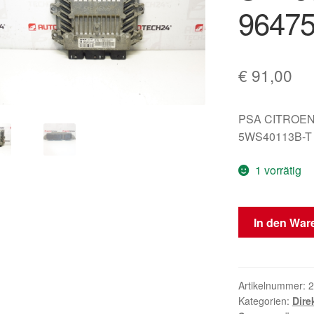
96475
€
91,00
PSA CITROEN
5WS40113B-T
1 vorrätig
Steuergerät
In den War
Siemens
SID
804
5WS40113B-
Artikelnummer:
2
Kategorien:
Dire
T