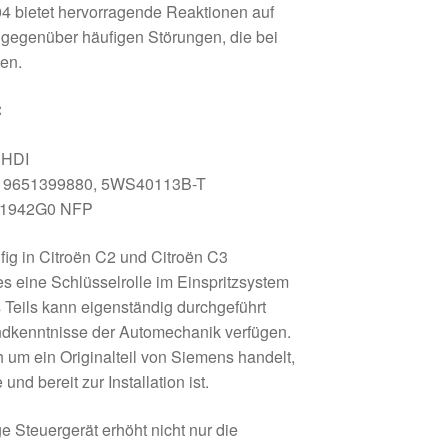
4 bietet hervorragende Reaktionen auf
t gegenüber häufigen Störungen, die bei
nen.
:
 HDI
, 9651399880, 5WS40113B-T
, 1942G0 NFP
fig in Citroën C2 und Citroën C3
 eine Schlüsselrolle im Einspritzsystem
s Teils kann eigenständig durchgeführt
dkenntnisse der Automechanik verfügen.
h um ein Originalteil von Siemens handelt,
und bereit zur Installation ist.
ige Steuergerät erhöht nicht nur die