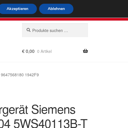
tweiter Versand
Akzeptieren
Ablehnen
 564
Mo-Fr 9-16 Uhr
Suchen
Suchen
nach:
€
0,00
0 Artikel
rung
T 9647568180 1942F9
rgerät Siemens
804 5WS40113B-T