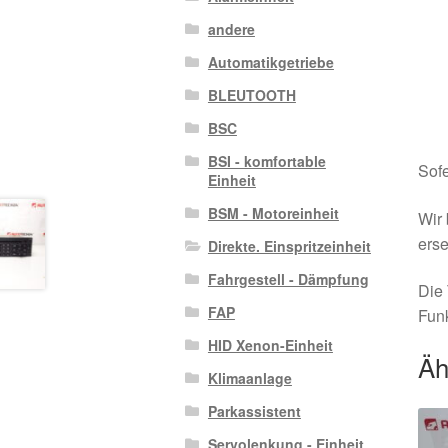
andere
Automatikgetriebe
BLEUTOOTH
BSC
BSI - komfortable
Sofe
Einheit
BSM - Motoreinheit
Wir 
erse
Direkte. Einspritzeinheit
Fahrgestell - Dämpfung
Die 
FAP
Funk
HID Xenon-Einheit
Äh
Klimaanlage
Parkassistent
Servolenkung - Einheit