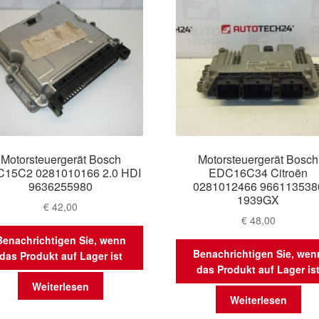
Motorsteuergerät Bosch
Motorsteuergerät Bosch
15C2 0281010166 2.0 HDI
EDC16C34 Citroën
9636255980
0281012466 966113538
1939GX
€
42,00
€
48,00
Benachrichtigen Sie, wenn
Benachrichtigen Sie, wen
das Produkt auf Lager ist
das Produkt auf Lager is
Weiterlesen
Weiterlesen