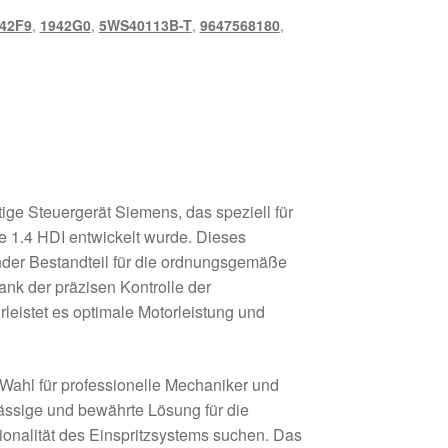
42F9
,
1942G0
,
5WS40113B-T
,
9647568180
,
ge Steuergerät Siemens, das speziell für
e 1.4 HDI entwickelt wurde. Dieses
dender Bestandteil für die ordnungsgemäße
ank der präzisen Kontrolle der
rleistet es optimale Motorleistung und
 Wahl für professionelle Mechaniker und
ässige und bewährte Lösung für die
ionalität des Einspritzsystems suchen. Das