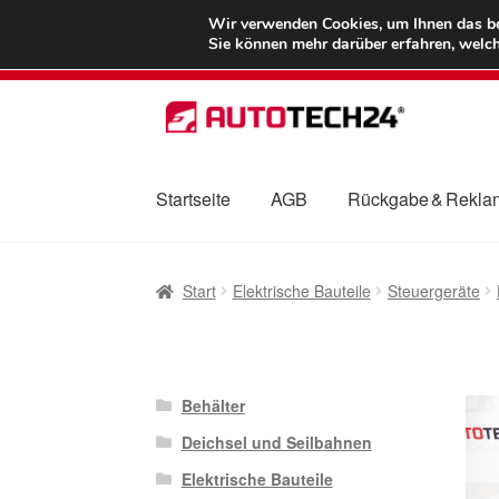
LIEFERUNG ab 
Wir verwenden Cookies, um Ihnen das bes
Sie können mehr darüber erfahren, welch
Zur
Zum
Navigation
Inhalt
springen
springen
Startseite
AGB
Rückgabe & Rekla
Start
AGB
Beschwerden
Beschwerdeordnu
Start
Elektrische Bauteile
Steuergeräte
Mein Konto
Über uns
Warenkorb
Weltweite
Behälter
Deichsel und Seilbahnen
Elektrische Bauteile