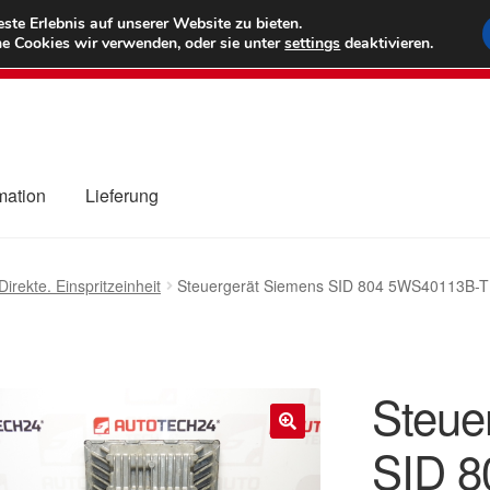
6 EUR
Wel
te Erlebnis auf unserer Website zu bieten.
e Cookies wir verwenden, oder sie unter
settings
deaktivieren.
(800) 500
mation
Lieferung
ng
Datenschutz-Bestimmungen
Impressum
Kasse
Kontakt
Liefe
Direkte. Einspritzeinheit
Steuergerät Siemens SID 804 5WS40113B-
r Versand
Zahlungen
Steue
SID 
🔍