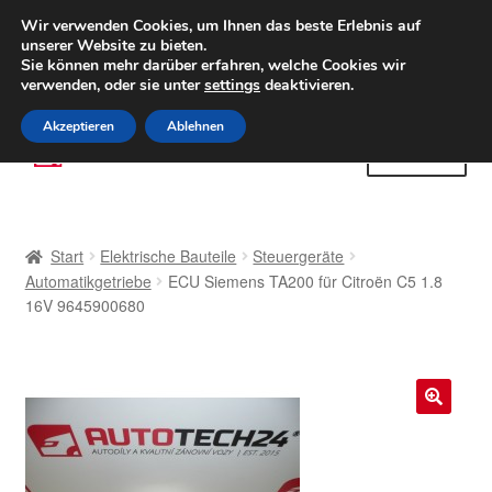
LIEFERUNG ab 6 EUR
Wir verwenden Cookies, um Ihnen das beste Erlebnis auf
unserer Website zu bieten.
Weltweiter Versand
Sie können mehr darüber erfahren, welche Cookies wir
verwenden, oder sie unter
settings
deaktivieren.
(800) 500 564
Mo-Fr 9-16 Uhr
Akzeptieren
Ablehnen
Zur
Zum
Menü
Navigation
Inhalt
springen
springen
Start
Start
Elektrische Bauteile
Steuergeräte
AGB
Automatikgetriebe
ECU Siemens TA200 für Citroën C5 1.8
16V 9645900680
Beschwerden
Beschwerdeordnung
🔍
Datenschutz-Bestimmungen