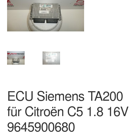
Impressum
Kasse
Kontakt
Lieferung
Mein Konto
Über uns
ECU Siemens TA200
Warenkorb
für Citroën C5 1.8 16V
Weltweiter Versand
9645900680
Zahlungen