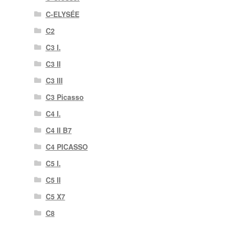
C-ELYSÉE
C2
C3 I.
C3 II
C3 III
C3 Picasso
C4 I.
C4 II B7
C4 PICASSO
C5 I.
C5 II
C5 X7
C8