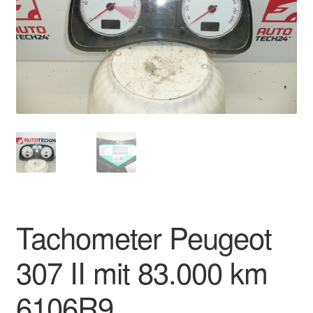
Impressum
Kasse
Kontakt
Lieferung
Mein Konto
Über uns
Tachometer Peugeot
Warenkorb
307 II mit 83.000 km
Weltweiter Versand
6106R9
Zahlungen