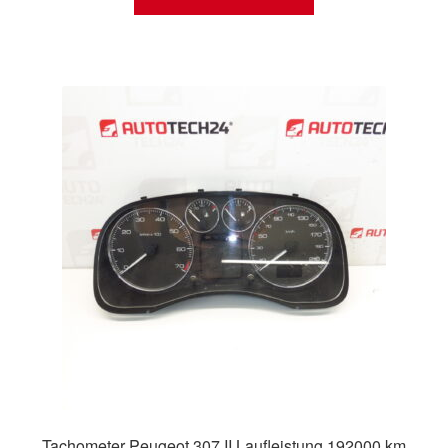
Tachometer Peugeot 307 II Laufleistung 192000 km