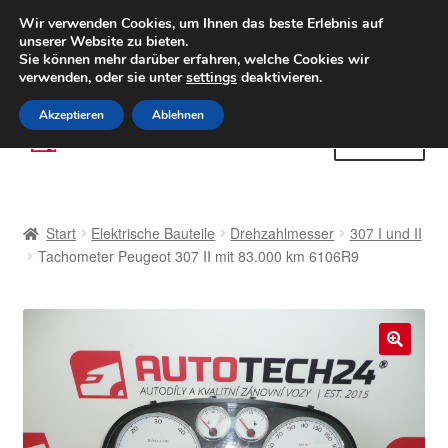
LIEFERUNG ab 6 EUR
Wir verwenden Cookies, um Ihnen das beste Erlebnis auf
unserer Website zu bieten.
Weltweiter Versand
Sie können mehr darüber erfahren, welche Cookies wir
verwenden, oder sie unter
settings
deaktivieren.
(800) 500 564
Mo-Fr 9-16 Uhr
Akzeptieren
Ablehnen
Zur
Zum
Menü
Navigation
Inhalt
springen
springen
Start
Start
Elektrische Bauteile
Drehzahlmesser
307 I und II
AGB
Tachometer Peugeot 307 II mit 83.000 km 6106R9
Beschwerden
Beschwerdeordnung
🔍
Datenschutz-Bestimmungen