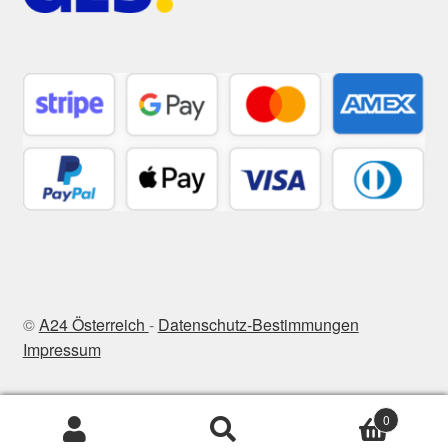
©
A24 Österreich
-
Datenschutz-Bestimmungen
Impressum
0
Suchen
Suchen