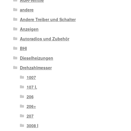
andere
Andere Treiber und Schalter
Anzeigen
Autoradios und Zubehör
BHI
Dieselheizungen
Drehzahlmesser
1007
107 I.
206
206+
207
3008 I