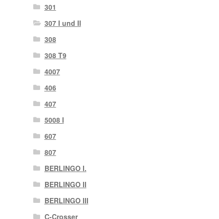
301
307 I und II
308
308 T9
4007
406
407
5008 I
607
807
BERLINGO I.
BERLINGO II
BERLINGO III
C-Crosser