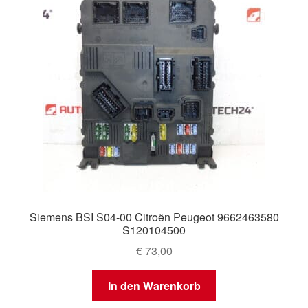
Siemens BSI S04-00 Citroën Peugeot 9662463580
S120104500
€
73,00
In den Warenkorb