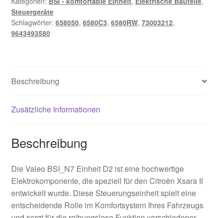
Kategorien:
BSI - komfortable Einheit
,
Elektrische Bauteile
,
Steuergeräte
Schlagwörter:
658050
,
6580C3
,
6580RW
,
73003212
,
9643493580
Beschreibung
Zusätzliche Informationen
Beschreibung
Die Valeo BSI_N7 Einheit D2 ist eine hochwertige
Elektrokomponente, die speziell für den Citroën Xsara II
entwickelt wurde. Diese Steuerungseinheit spielt eine
entscheidende Rolle im Komfortsystem Ihres Fahrzeugs
und sorgt für die reibungslose Funktion verschiedener