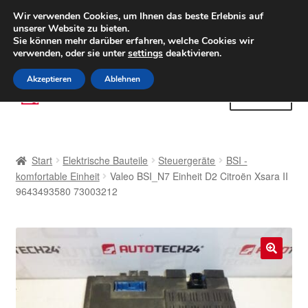
LIEFERUNG ab 6 EUR
Wir verwenden Cookies, um Ihnen das beste Erlebnis auf
unserer Website zu bieten.
Weltweiter Versand
Sie können mehr darüber erfahren, welche Cookies wir
verwenden, oder sie unter
settings
deaktivieren.
(800) 500 564
Mo-Fr 9-16 Uhr
Akzeptieren
Ablehnen
Zur
Zum
Menü
Navigation
Inhalt
springen
springen
Start
Start
Elektrische Bauteile
Steuergeräte
BSI -
AGB
komfortable Einheit
Valeo BSI_N7 Einheit D2 Citroën Xsara II
9643493580 73003212
Beschwerden
Beschwerdeordnung
🔍
Datenschutz-Bestimmungen