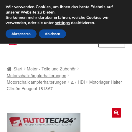
LIEFERUNG ab 6 EUR
Wir verwenden Cookies, um Ihnen das beste Erlebnis auf
unserer Website zu bieten.
Weltweiter Versand
Sie können mehr darüber erfahren, welche Cookies wir
verwenden, oder sie unter
settings
deaktivieren.
(800) 500 564
Mo-Fr 9-16 Uhr
Akzeptieren
Ablehnen
Zur
Zum
Menü
Navigation
Inhalt
springen
springen
Start
Start
Motor - Teile und Zubehör
AGB
Motorschalldämpferhalterungen
Motorschalldämpferhalterungen
2,7 HDI
Motorlager Halter
Citroën Peugeot 1813A7
Beschwerden
Beschwerdeordnung
Datenschutz-Bestimmungen
🔍