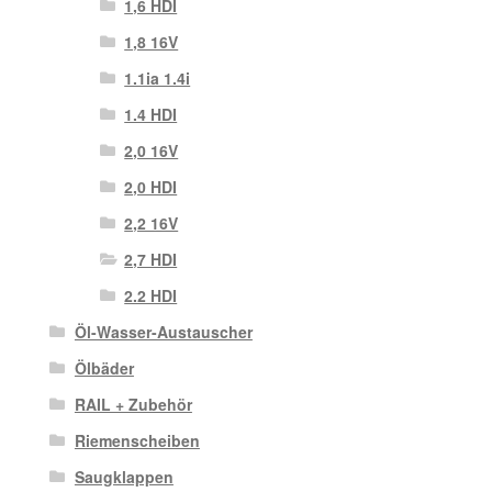
1,6 HDI
1,8 16V
1.1ia 1.4i
1.4 HDI
2,0 16V
2,0 HDI
2,2 16V
2,7 HDI
2.2 HDI
Öl-Wasser-Austauscher
Ölbäder
RAIL + Zubehör
Riemenscheiben
Saugklappen