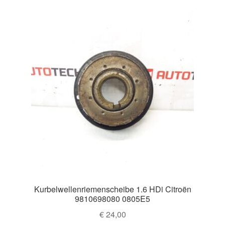
Impressum
sortiert
Kasse
Kontakt
Lieferung
Mein Konto
Über uns
Warenkorb
Kurbelwellenriemenscheibe 1.6 HDi Citroën
Weltweiter Versand
9810698080 0805E5
€
24,00
Zahlungen