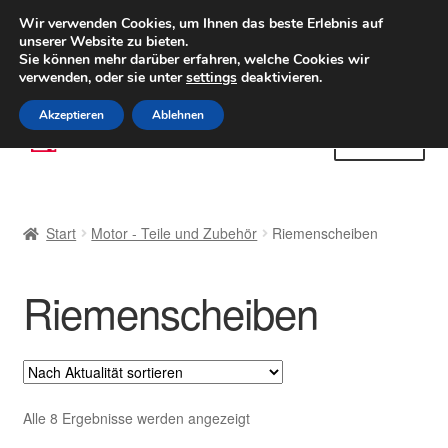
LIEFERUNG ab 6 EUR
Wir verwenden Cookies, um Ihnen das beste Erlebnis auf
unserer Website zu bieten.
Weltweiter Versand
Sie können mehr darüber erfahren, welche Cookies wir
verwenden, oder sie unter
settings
deaktivieren.
(800) 500 564
Mo-Fr 9-16 Uhr
Akzeptieren
Ablehnen
Zur
Zum
Menü
Navigation
Inhalt
springen
springen
Start
Start
Motor - Teile und Zubehör
Riemenscheiben
AGB
Riemenscheiben
Beschwerden
Beschwerdeordnung
Datenschutz-Bestimmungen
Nach
Alle 8 Ergebnisse werden angezeigt
Aktualität