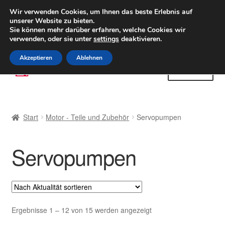
LIEFERUNG ab 6 EUR
Wir verwenden Cookies, um Ihnen das beste Erlebnis auf
unserer Website zu bieten.
Weltweiter Versand
Sie können mehr darüber erfahren, welche Cookies wir
verwenden, oder sie unter
settings
deaktivieren.
(800) 500 564
Mo-Fr 9-16 Uhr
Akzeptieren
Ablehnen
Zur
Zum
Menü
Navigation
Inhalt
springen
springen
Start
Start
Motor - Teile und Zubehör
Servopumpen
AGB
Servopumpen
Beschwerden
Beschwerdeordnung
Datenschutz-Bestimmungen
Nach
Ergebnisse 1 – 12 von 15 werden angezeigt
Aktualität