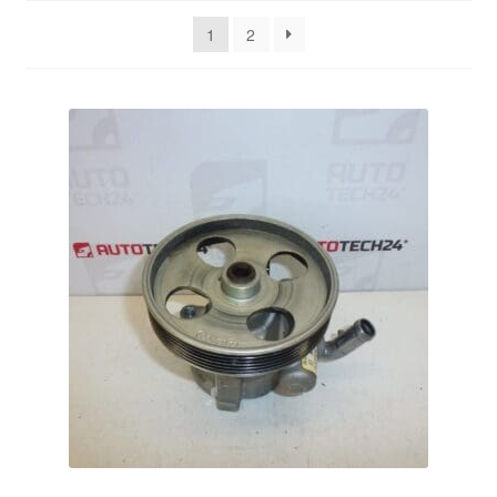
Impressum
sortiert
1
2
Kasse
Kontakt
Lieferung
Mein Konto
Über uns
Warenkorb
Weltweiter Versand
Zahlungen