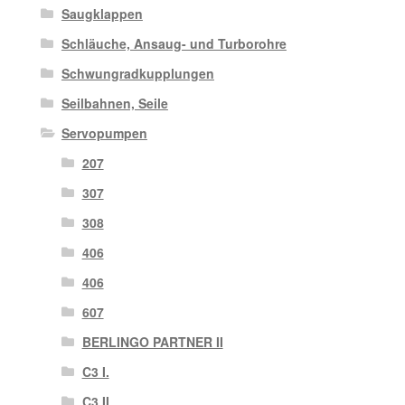
Saugklappen
Schläuche, Ansaug- und Turborohre
Schwungradkupplungen
Seilbahnen, Seile
Servopumpen
207
307
308
406
406
607
BERLINGO PARTNER II
C3 I.
C3 II