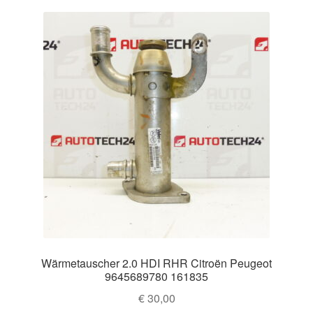
Impressum
sortiert
Kasse
Kontakt
Lieferung
Mein Konto
Über uns
Warenkorb
Wärmetauscher 2.0 HDI RHR Citroën Peugeot
Weltweiter Versand
9645689780 161835
€
30,00
Zahlungen