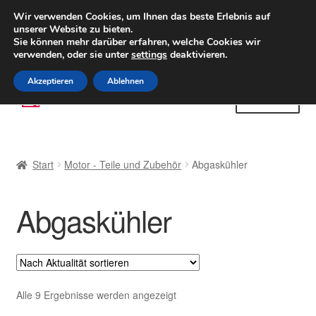
LIEFERUNG ab 6 EUR
Wir verwenden Cookies, um Ihnen das beste Erlebnis auf
unserer Website zu bieten.
Weltweiter Versand
Sie können mehr darüber erfahren, welche Cookies wir
verwenden, oder sie unter
settings
deaktivieren.
(800) 500 564
Mo-Fr 9-16 Uhr
Akzeptieren
Ablehnen
Zur
Zum
Menü
Navigation
Inhalt
springen
springen
Start
Start
Motor - Teile und Zubehör
Abgaskühler
AGB
Abgaskühler
Beschwerden
Beschwerdeordnung
Datenschutz-Bestimmungen
Nach
Alle 9 Ergebnisse werden angezeigt
Aktualität