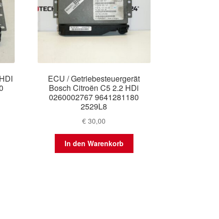
 HDI
ECU / Getriebesteuergerät
0
Bosch Citroën C5 2.2 HDi
0260002767 9641281180
2529L8
€
30,00
In den Warenkorb