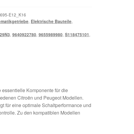
695-E12_K16
matikgetriebe
,
Elektrische Bauteile
,
29N3
,
9640922780
,
9655989980
,
S118475101
,
 essentielle Komponente für die
hiedenen Citroën und Peugeot Modellen.
gt für eine optimale Schaltperformance und
ontrolle. Zu den kompatiblen Modellen