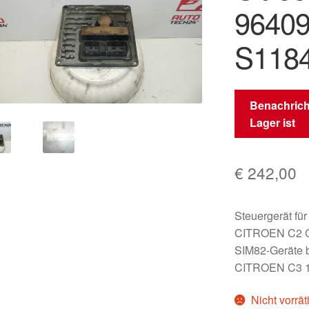
9640
S118
Benachrich
Lager ist
€
242,00
Steuergerät fü
CITROEN C2 
SIM82-Geräte b
CITROEN C3 1
Nicht vorrät