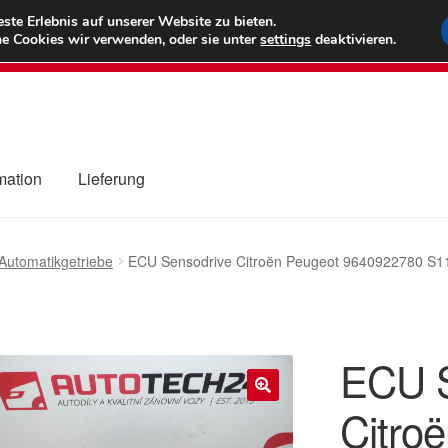
6 EUR
Wel
te Erlebnis auf unserer Website zu bieten.
e Cookies wir verwenden, oder sie unter
settings
deaktivieren.
(800) 500
mation
Lieferung
ng
Datenschutz-Bestimmungen
Impressum
Kasse
Kontakt
Liefe
Automatikgetriebe
ECU Sensodrive Citroën Peugeot 9640922780 S
r Versand
Zahlungen
ECU S
Citro
🔍