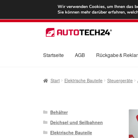
LIEFERUNG ab 
Wir verwenden Cookies, um Ihnen das bes
Sie können mehr darüber erfahren, welch
Zur
Zum
Navigation
Inhalt
springen
springen
Startseite
AGB
Rückgabe & Rekla
Start
AGB
Beschwerden
Beschwerdeordnu
Start
Elektrische Bauteile
Steuergeräte
Mein Konto
Über uns
Warenkorb
Weltweite
Behälter
Deichsel und Seilbahnen
Elektrische Bauteile