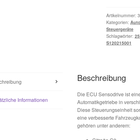
Artikelnummer:
3
Kategorien:
Auto
Steuergeräte
Schlagwörter:
25
S120215001
Beschreibung
chreibung
Die ECU Sensodrive ist eine
tzliche Informationen
Automatikgetriebe in versc
Diese Steuerungseinheit sor
eine verbesserte Fahrzeugk
gehören unter anderem: