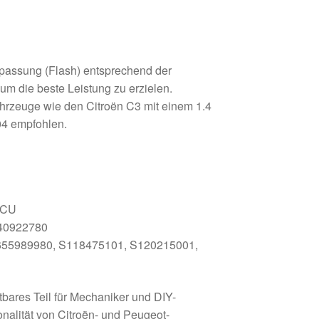
npassung (Flash) entsprechend der
um die beste Leistung zu erzielen.
ahrzeuge wie den Citroën C3 mit einem 1.4
04 empfohlen.
ECU
640922780
655989980, S118475101, S120215001,
tbares Teil für Mechaniker und DIY-
onalität von Citroën- und Peugeot-