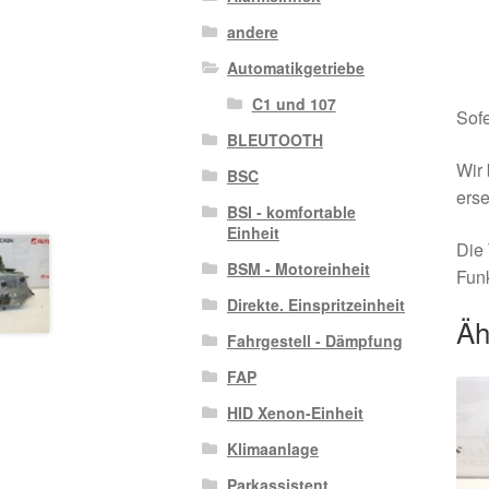
andere
Automatikgetriebe
C1 und 107
Sofe
BLEUTOOTH
Wir 
BSC
erse
BSI - komfortable
Einheit
Die 
BSM - Motoreinheit
Funk
Direkte. Einspritzeinheit
Äh
Fahrgestell - Dämpfung
FAP
HID Xenon-Einheit
Klimaanlage
Parkassistent