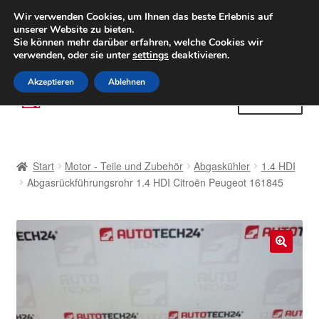
LIEFERUNG ab 6 EUR
Wir verwenden Cookies, um Ihnen das beste Erlebnis auf
unserer Website zu bieten.
Weltweiter Versand
Sie können mehr darüber erfahren, welche Cookies wir
verwenden, oder sie unter
settings
deaktivieren.
(800) 500 564
Mo-Fr 9-16 Uhr
Akzeptieren
Ablehnen
Zur
Zum
Menü
Navigation
Inhalt
springen
springen
Start
Start
Motor - Teile und Zubehör
Abgaskühler
1.4 HDI
AGB
Abgasrückführungsrohr 1.4 HDI Citroën Peugeot 161845
Beschwerden
Beschwerdeordnung
🔍
Datenschutz-Bestimmungen