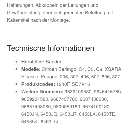
Halterungen, Abkoppeln der Leitungen und
Gewährleistung einer fachgerechten Befüllung mit
Kältemittel nach der Montage.
Technische Informationen
Hersteller:
Sanden
Modelle:
Citroën Berlingo, C4, C5, C8, XSARA
Picasso, Peugeot 206, 307, 406, 607, 806, 807
Produktcodes:
1240F, SD7V16
Weitere Nummern:
9639109580, 9646416780,
9659231580, 9687437780, 9687438080,
96887438080, 9800859180, 9674100180,
6453JN, 6453JQ, 6453LR, 6453LX, 6453TE,
6453QL, 6453LQ