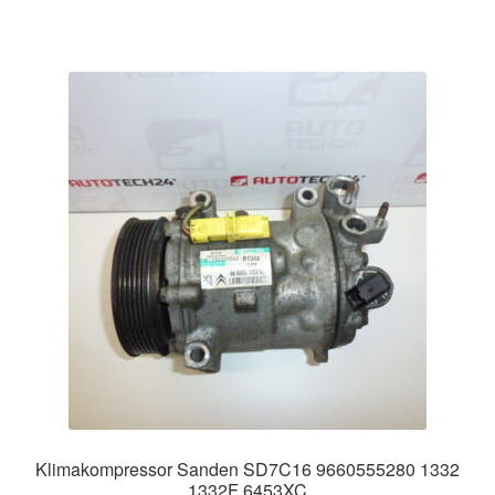
Klimakompressor Sanden SD7C16 9660555280 1332
1332F 6453XC