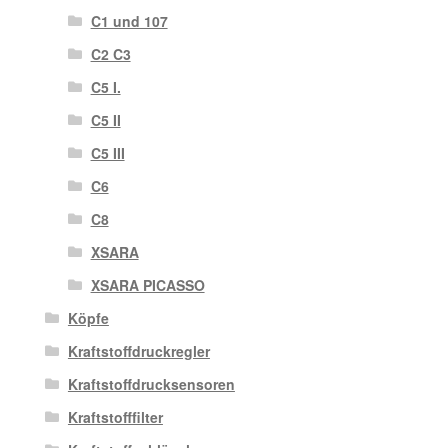
C1 und 107
C2 C3
C5 I.
C5 II
C5 III
C6
C8
XSARA
XSARA PICASSO
Köpfe
Kraftstoffdruckregler
Kraftstoffdrucksensoren
Kraftstofffilter