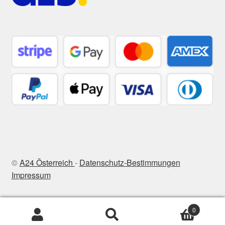
©
A24 Österreich
-
Datenschutz-Bestimmungen
Impressum
0
Suchen
Suchen