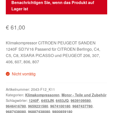
Benachrichtigen Sie, wenn das Produkt auf
Lager ist
€
61,00
Klimakompressor CITROEN PEUGEOT SANDEN
1240F SD7V16 Passend für CITROEN Berlingo, C4,
C5, C8, XSARA PICASSO und PEUGEOT 206, 307,
406, 607, 806, 807
Nicht vorrätig
Artikelnummer:
2043-F12_K11
Kategorien:
Klimakompressoren
,
Motor - Teile und Zubehör
Schlagwörter:
1240F
,
6453JN
,
6453JQ
,
9639109580
,
9646416780
,
9659231580
,
9674100180
,
9687437780
,
9687438080
,
96887438080
,
9800859180