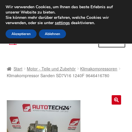
LIEFERUNG ab 6 EUR
Wir verwenden Cookies, um Ihnen das beste Erlebnis auf
unserer Website zu bieten.
Weltweiter Versand
Sie können mehr darüber erfahren, welche Cookies wir
verwenden, oder sie unter
settings
deaktivieren.
(800) 500 564
Mo-Fr 9-16 Uhr
Akzeptieren
Ablehnen
Zur
Zum
Menü
Navigation
Inhalt
springen
springen
Start
Start
Motor - Teile und Zubehör
Klimakompressoren
AGB
Klimakompressor Sanden SD7V16 1240F 9646416780
Beschwerden
Beschwerdeordnung
🔍
Datenschutz-Bestimmungen