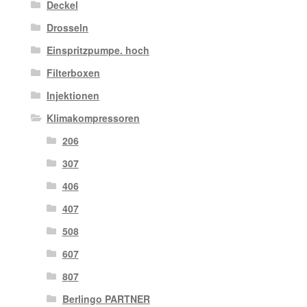
Deckel
Drosseln
Einspritzpumpe. hoch
Filterboxen
Injektionen
Klimakompressoren
206
307
406
407
508
607
807
Berlingo PARTNER