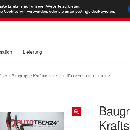
6 EUR
Wel
te Erlebnis auf unserer Website zu bieten.
e Cookies wir verwenden, oder sie unter
settings
deaktivieren.
(800) 500
mation
Lieferung
ng
Datenschutz-Bestimmungen
Impressum
Kasse
Kontakt
Liefe
ilter
Baugruppe Kraftstofffilter 2.0 HDi 0450907001 190169
r Versand
Zahlungen
Baugr
Krafts
🔍