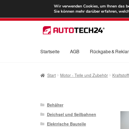
LIEFERUNG ab 
Wir verwenden Cookies, um Ihnen das bes
Sie können mehr darüber erfahren, welch
Zur
Zum
Navigation
Inhalt
springen
springen
Startseite
AGB
Rückgabe & Rekla
Start
AGB
Beschwerden
Beschwerdeordnu
Start
Motor - Teile und Zubehör
Kraftstofff
Mein Konto
Über uns
Warenkorb
Weltweite
Behälter
Deichsel und Seilbahnen
Elektrische Bauteile