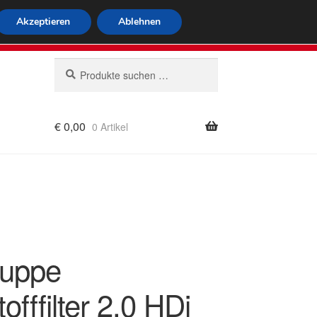
tweiter Versand
Akzeptieren
Ablehnen
 564
Mo-Fr 9-16 Uhr
Suchen
Suchen
nach:
€
0,00
0 Artikel
rung
uppe
tofffilter 2.0 HDi