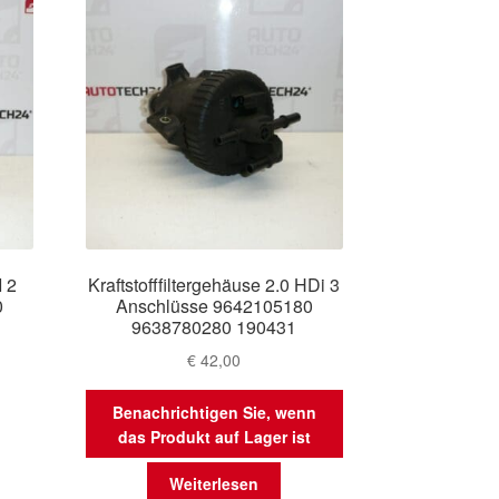
I 2
Kraftstofffiltergehäuse 2.0 HDi 3
0
Anschlüsse 9642105180
9638780280 190431
€
42,00
Benachrichtigen Sie, wenn
das Produkt auf Lager ist
Weiterlesen