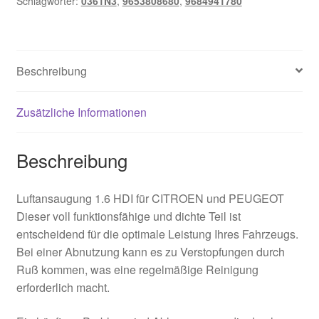
Schlagwörter:
0361N3
,
9653808680
,
9684941780
9684941780
0361N3
Menge
Beschreibung
Zusätzliche Informationen
Beschreibung
Luftansaugung 1.6 HDI für CITROEN und PEUGEOT
Dieser voll funktionsfähige und dichte Teil ist
entscheidend für die optimale Leistung Ihres Fahrzeugs.
Bei einer Abnutzung kann es zu Verstopfungen durch
Ruß kommen, was eine regelmäßige Reinigung
erforderlich macht.