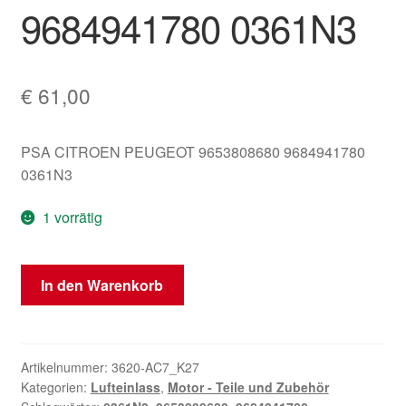
9684941780 0361N3
€
61,00
PSA CITROEN PEUGEOT 9653808680 9684941780
0361N3
1 vorrätig
Luftansaugung
In den Warenkorb
1.6
HDi
Citroën
Peugeot
Artikelnummer:
3620-AC7_K27
Kategorien:
Lufteinlass
,
Motor - Teile und Zubehör
9653808680