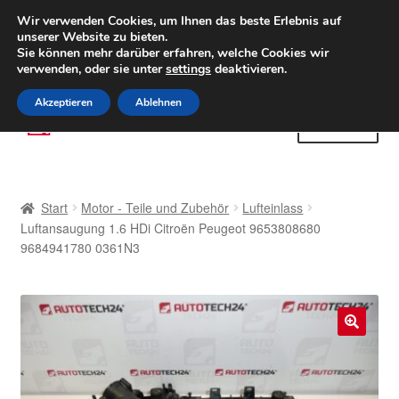
LIEFERUNG ab 6 EUR
Wir verwenden Cookies, um Ihnen das beste Erlebnis auf
unserer Website zu bieten.
Weltweiter Versand
Sie können mehr darüber erfahren, welche Cookies wir
verwenden, oder sie unter
settings
deaktivieren.
(800) 500 564
Mo-Fr 9-16 Uhr
Akzeptieren
Ablehnen
Zur
Zum
Menü
Navigation
Inhalt
springen
springen
Start
Start
Motor - Teile und Zubehör
Lufteinlass
AGB
Luftansaugung 1.6 HDi Citroën Peugeot 9653808680
9684941780 0361N3
Beschwerden
Beschwerdeordnung
🔍
Datenschutz-Bestimmungen