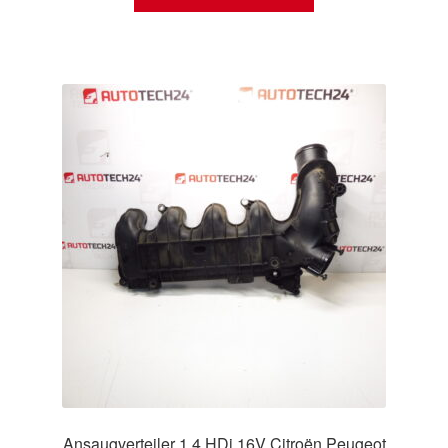
Ansaugverteiler 1.4 HDi 16V Citroën Peugeot