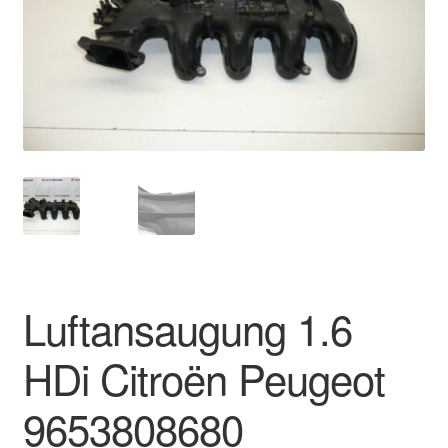
Impressum
Kasse
Kontakt
Lieferung
Mein Konto
Über uns
Luftansaugung 1.6
Warenkorb
HDi Citroën Peugeot
Weltweiter Versand
9653808680
Zahlungen