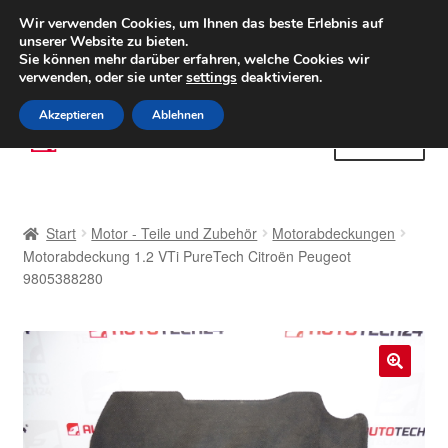
LIEFERUNG ab 6 EUR
Wir verwenden Cookies, um Ihnen das beste Erlebnis auf
unserer Website zu bieten.
Weltweiter Versand
Sie können mehr darüber erfahren, welche Cookies wir
verwenden, oder sie unter
settings
deaktivieren.
(800) 500 564
Mo-Fr 9-16 Uhr
Akzeptieren
Ablehnen
Zur
Zum
Menü
Navigation
Inhalt
springen
springen
Start
Start
Motor - Teile und Zubehör
Motorabdeckungen
AGB
Motorabdeckung 1.2 VTi PureTech Citroën Peugeot
9805388280
Beschwerden
Beschwerdeordnung
🔍
Datenschutz-Bestimmungen