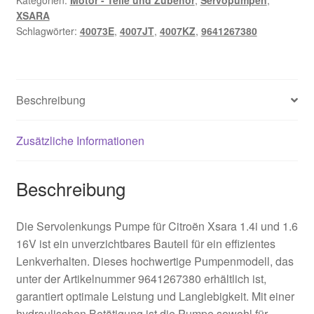
Kategorien:
Motor - Teile und Zubehör
,
Servopumpen
,
XSARA
Schlagwörter:
40073E
,
4007JT
,
4007KZ
,
9641267380
Beschreibung
Zusätzliche Informationen
Beschreibung
Die Servolenkungs Pumpe für Citroën Xsara 1.4i und 1.6
16V ist ein unverzichtbares Bauteil für ein effizientes
Lenkverhalten. Dieses hochwertige Pumpenmodell, das
unter der Artikelnummer 9641267380 erhältlich ist,
garantiert optimale Leistung und Langlebigkeit. Mit einer
hydraulischen Betätigung ist die Pumpe sowohl für