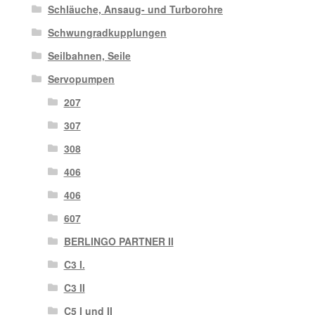
Schläuche, Ansaug- und Turborohre
Schwungradkupplungen
Seilbahnen, Seile
Servopumpen
207
307
308
406
406
607
BERLINGO PARTNER II
C3 I.
C3 II
C5 I und II