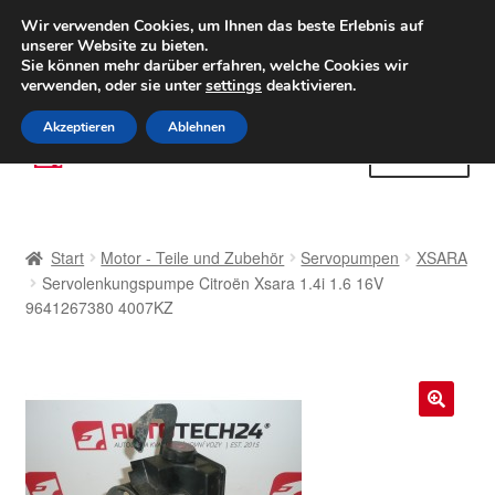
LIEFERUNG ab 6 EUR
Wir verwenden Cookies, um Ihnen das beste Erlebnis auf
unserer Website zu bieten.
Weltweiter Versand
Sie können mehr darüber erfahren, welche Cookies wir
verwenden, oder sie unter
settings
deaktivieren.
(800) 500 564
Mo-Fr 9-16 Uhr
Akzeptieren
Ablehnen
Zur
Zum
Menü
Navigation
Inhalt
springen
springen
Start
Start
Motor - Teile und Zubehör
Servopumpen
XSARA
AGB
Servolenkungspumpe Citroën Xsara 1.4i 1.6 16V
9641267380 4007KZ
Beschwerden
Beschwerdeordnung
🔍
Datenschutz-Bestimmungen