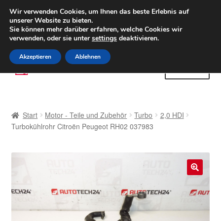
LIEFERUNG ab 6 EUR
Wir verwenden Cookies, um Ihnen das beste Erlebnis auf
unserer Website zu bieten.
Weltweiter Versand
Sie können mehr darüber erfahren, welche Cookies wir
verwenden, oder sie unter
settings
deaktivieren.
(800) 500 564
Mo-Fr 9-16 Uhr
Akzeptieren
Ablehnen
Zur
Zum
Menü
Navigation
Inhalt
springen
springen
Start
Start
Motor - Teile und Zubehör
Turbo
2,0 HDI
AGB
Turbokühlrohr Citroën Peugeot RH02 037983
Beschwerden
Beschwerdeordnung
🔍
Datenschutz-Bestimmungen