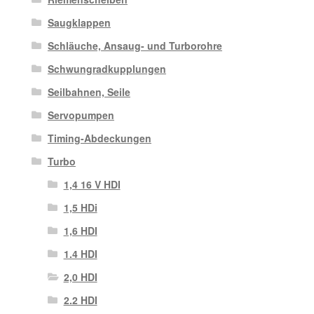
Saugklappen
Schläuche, Ansaug- und Turborohre
Schwungradkupplungen
Seilbahnen, Seile
Servopumpen
Timing-Abdeckungen
Turbo
1,4 16 V HDI
1,5 HDi
1,6 HDI
1.4 HDI
2,0 HDI
2.2 HDI