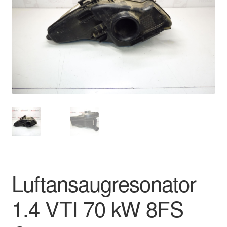
Impressum
Kasse
Kontakt
Lieferung
Mein Konto
Über uns
Warenkorb
Luftansaugresonator
Weltweiter Versand
1.4 VTI 70 kW 8FS
Zahlungen