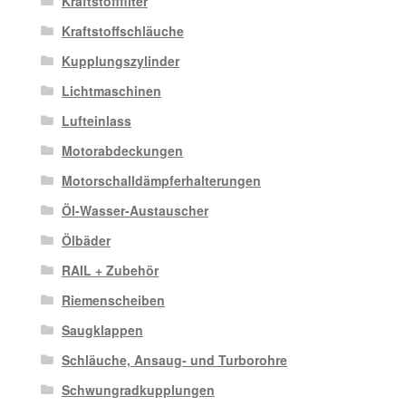
Kraftstofffilter
Kraftstoffschläuche
Kupplungszylinder
Lichtmaschinen
Lufteinlass
Motorabdeckungen
Motorschalldämpferhalterungen
Öl-Wasser-Austauscher
Ölbäder
RAIL + Zubehör
Riemenscheiben
Saugklappen
Schläuche, Ansaug- und Turborohre
Schwungradkupplungen