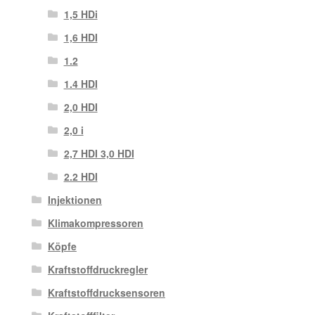
1,5 HDi
1,6 HDI
1.2
1.4 HDI
2,0 HDI
2,0 i
2,7 HDI 3,0 HDI
2.2 HDI
Injektionen
Klimakompressoren
Köpfe
Kraftstoffdruckregler
Kraftstoffdrucksensoren