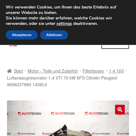
LIEFERUNG ab 6 EUR
Wir verwenden Cookies, um Ihnen das beste Erlebnis auf
unserer Website zu bieten.
Weltweiter Versand
Sie können mehr darüber erfahren, welche Cookies wir
verwenden, oder sie unter
settings
deaktivieren.
(800) 500 564
Mo-Fr 9-16 Uhr
Akzeptieren
Ablehnen
Zur
Zum
Menü
Navigation
Inhalt
springen
springen
Start
Start
Motor - Teile und Zubehör
Filterboxen
1,4 16V
AGB
Luftansaugresonator 1.4 VTI 70 kW 8FS Citroën Peugeot
9656237880 1436L6
Beschwerden
Beschwerdeordnung
🔍
Datenschutz-Bestimmungen