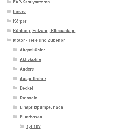
FAP-Katalysatoren
Innere
Körper
Kühlung, Heizung, Klimaanlage
Motor - Teile und Zubehör
Abgaskühler
Aktivkohle
Andere
Auspuffrohre
Deckel
Drosseln
Einspritzpumpe. hoch
Filterboxen
1,4 16V