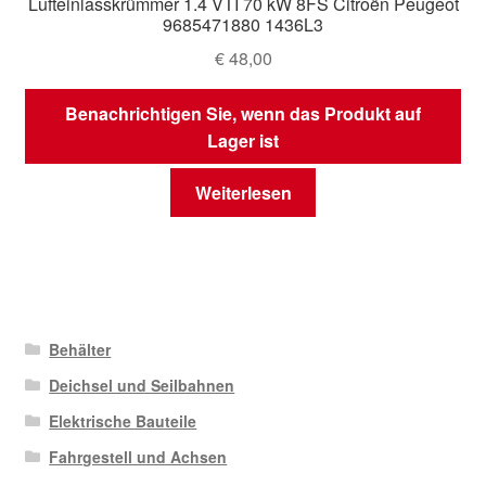
Lufteinlasskrümmer 1.4 VTI 70 kW 8FS Citroën Peugeot
9685471880 1436L3
€
48,00
Benachrichtigen Sie, wenn das Produkt auf
Lager ist
Weiterlesen
Behälter
Deichsel und Seilbahnen
Elektrische Bauteile
Fahrgestell und Achsen